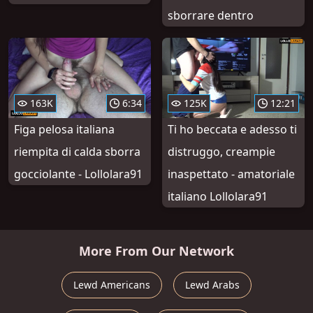
sborrare dentro
163K
6:34
125K
12:21
Figa pelosa italiana
Ti ho beccata e adesso ti
riempita di calda sborra
distruggo, creampie
gocciolante - Lollolara91
inaspettato - amatoriale
italiano Lollolara91
More From Our Network
Lewd Americans
Lewd Arabs