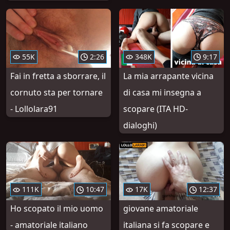
55K
2:26
348K
9:17
Fai in fretta a sborrare, il
La mia arrapante vicina
cornuto sta per tornare
di casa mi insegna a
- Lollolara91
scopare (ITA HD-
dialoghi)
111K
10:47
17K
12:37
Ho scopato il mio uomo
giovane amatoriale
- amatoriale italiano
italiana si fa scopare e