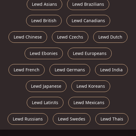
Lewd Asians
Lewd Brazilians
Lewd British
Lewd Canadians
Lewd Chinese
Lewd Czechs
Lewd Dutch
Lewd Ebonies
Lewd Europeans
Lewd French
Lewd Germans
Lewd India
Lewd Japanese
Lewd Koreans
Lewd LatinXs
Lewd Mexicans
Lewd Russians
Lewd Swedes
Lewd Thais