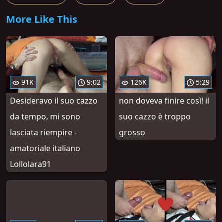
More Like This
91K
9:02
126K
5:29
Desideravo il suo cazzo
non doveva finire così! il
da tempo, mi sono
suo cazzo è troppo
lasciata riempire -
grosso
amatoriale italiano
Lollolara91