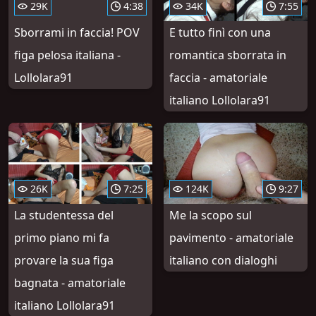
29K
4:38
34K
7:55
Sborrami in faccia! POV
E tutto finì con una
figa pelosa italiana -
romantica sborrata in
Lollolara91
faccia - amatoriale
italiano Lollolara91
26K
7:25
124K
9:27
La studentessa del
Me la scopo sul
primo piano mi fa
pavimento - amatoriale
provare la sua figa
italiano con dialoghi
bagnata - amatoriale
italiano Lollolara91