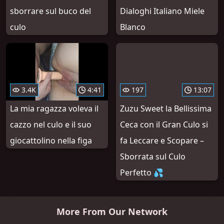
sborrare sul buco del
Dialoghi Italiano Miele
culo
Blanco
3.4K
4:41
197
13:07
La mia ragazza voleva il
Zuzu Sweet la Bellissima
cazzo nel culo e il suo
Ceca con il Gran Culo si
giocattolino nella figa
fa Leccare e Scopare –
Sborrata sul Culo
Perfetto 💦
More From Our Network