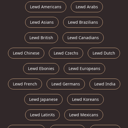
Lewd Americans
Lewd Arabs
Lewd Asians
Lewd Brazilians
Lewd British
Lewd Canadians
Lewd Chinese
Lewd Czechs
Lewd Dutch
Lewd Ebonies
Lewd Europeans
Lewd French
Lewd Germans
Lewd India
Lewd Japanese
Lewd Koreans
Lewd LatinXs
Lewd Mexicans