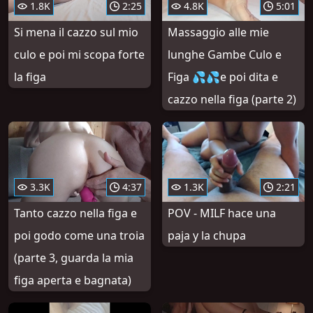
1.8K
2:25
4.8K
5:01
Si mena il cazzo sul mio
Massaggio alle mie
culo e poi mi scopa forte
lunghe Gambe Culo e
la figa
Figa 💦💦e poi dita e
cazzo nella figa (parte 2)
3.3K
4:37
1.3K
2:21
Tanto cazzo nella figa e
POV - MILF hace una
poi godo come una troia
paja y la chupa
(parte 3, guarda la mia
figa aperta e bagnata)