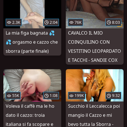
2.3K
2:04
76K
8:03
La mia figa bagnata 💦
CAVALCO IL MIO
💦 orgasmo e cazzo che
COINQUILINO CON
sborra (parte finale)
VESTITINO LEOPARDATO
E TACCHI - SANDIE COX
55K
1:08
199K
9:32
Voleva il caffè ma le ho
Succhio il Leccalecca poi
dato il cazzo: troia
mangio il Cazzo e mi
italiana si fa scopare e
bevo tutta la Sborra -