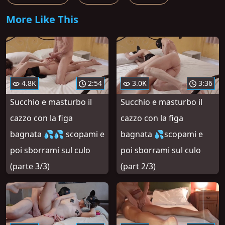
More Like This
4.8K
2:54
3.0K
3:36
Succhio e masturbo il
Succhio e masturbo il
cazzo con la figa
cazzo con la figa
bagnata 💦💦 scopami e
bagnata 💦scopami e
poi sborrami sul culo
poi sborrami sul culo
(parte 3/3)
(part 2/3)